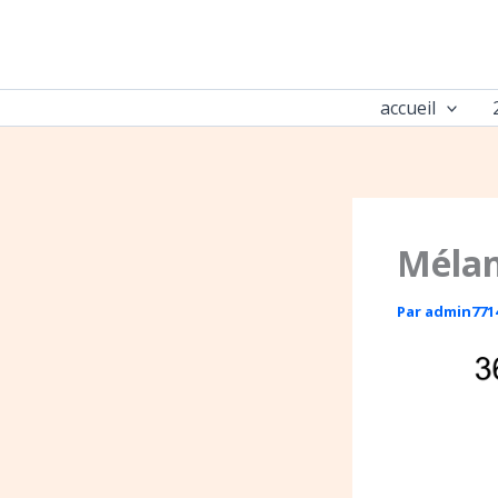
Aller
au
contenu
accueil
Mélan
Par
admin771