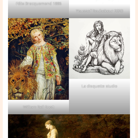
Félix Bracquemond 1886
Youssef Boubekeur 2020
La disquette studio
William Bell Scott