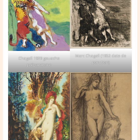
Marc Chagall (1952 date de
Chagall 1929 gouache
parution)
préparatoire