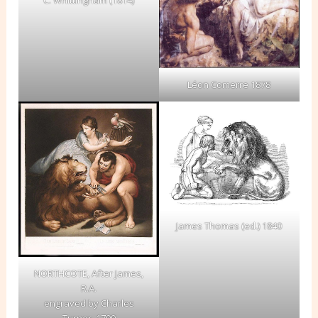
Léon Comerre 1878
James Thomas (ed.) 1840
NORTHCOTE, After James,
R.A.
engraved by Charles