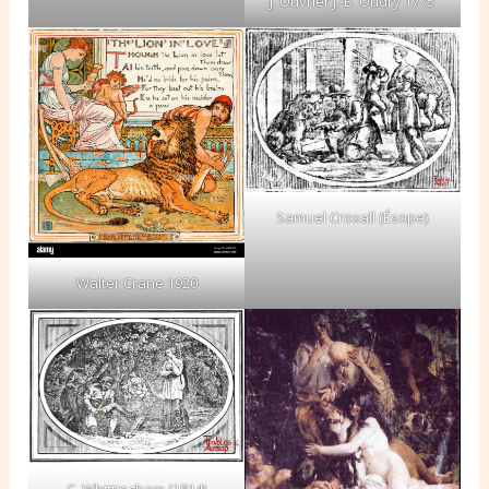
J. Ouvrier J.-B. Oudry 1775
Samuel Croxall (Ésope)
Walter Crane 1920
C. Whittingham (1814)