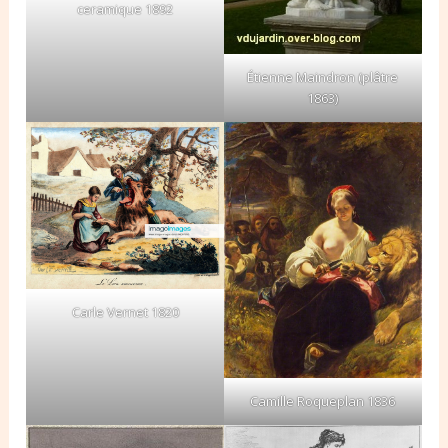
ceramique 1892
Étienne Maindron (plâtre
1863)
Carle Vernet 1820
Camille Roqueplan 1836